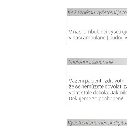
Ke každému vyšetření je t
V naší ambulanci vyšetřu
v naší ambulanci) budou 
Telefonní záznamník
Vážení pacienti, zdravotn
že se nemůžete dovolat, 
volat stále dokola. Jakm
Děkujeme za pochopení!
Vyšetření znamének digit