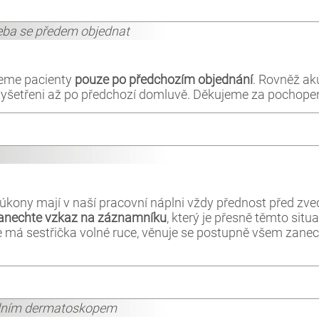
řeba se předem objednat
jeme pacienty
pouze po předchozím objednání
. Rovněž aku
vyšetřeni až po předchozí domluvě. Děkujeme za pochopen
í úkony mají v naší pracovní náplni vždy přednost před zv
zanechte vzkaz na záznamníku
, který je přesně těmto sit
ile má sestřička volné ruce, věnuje se postupně všem za
álním dermatoskopem