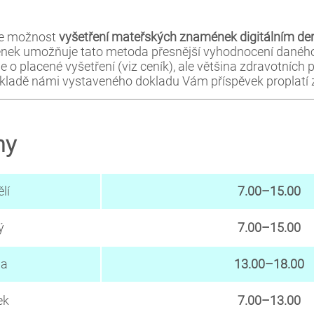
me možnost
vyšetření mateřských znamének digitálním 
nek umožňuje tato metoda přesnější vyhodnocení danéh
 o placené vyšetření (viz ceník), ale většina zdravotních 
ákladě námi vystaveného dokladu Vám příspěvek proplatí 
ny
lí
7.00–15.00
ý
7.00–15.00
da
13.00–18.00
ek
7.00–13.00