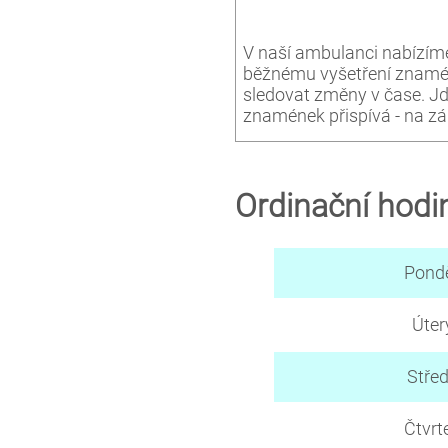
V naší ambulanci nabízí
běžnému vyšetření znamé
sledovat změny v čase. Jde
znamének přispívá - na z
Ordinační hodi
Pondě
Úter
Stře
Čtvrt