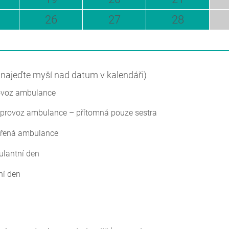
26
27
28
í najeďte myší nad datum v kalendáři)
ovoz ambulance
provoz ambulance – přítomná pouze sestra
vřená ambulance
ulantní den
ní den