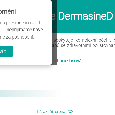
rnění
í ambulance DermasineD s
u překročení našich
 již
nepřijímáme nové
me za pochopení.
í kožní ambulance, která poskytuje komplexní péči v 
 na základě smluvních vztahů se zdravotními pojišťovna
u. Těšíme se na Vás!
řit
jí
MUDr. Denisa Tomanová
a
Lucie Lisová
.
17. až 28. srpna 2026