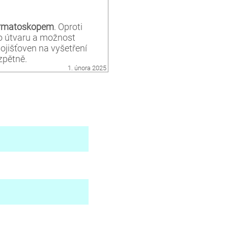
dermatoskopem
. Oproti
o útvaru a možnost
pojišťoven na vyšetření
zpětně.
1. února 2025