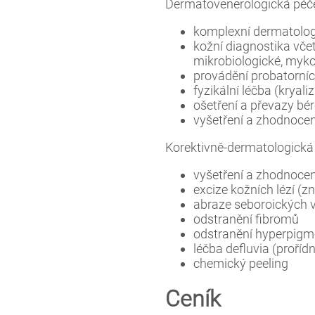
Dermatovenerologická péče
komplexní dermatolog
kožní diagnostika včet
mikrobiologické, mykol
provádění probatorníc
fyzikální léčba (kryal
ošetření a převazy bé
vyšetření a zhodnoc
Korektivně-dermatologická
vyšetření a zhodnoce
excize kožních lézí (
abraze seboroických 
odstranění fibromů
odstranění hyperpigm
léčba defluvia (prořídn
chemický peeling
Ceník