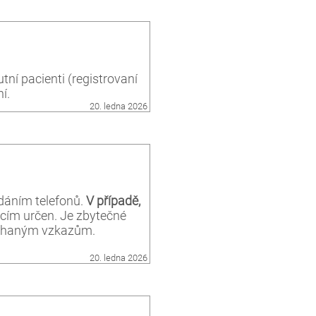
tní pacienti (registrovaní
í.
20. ledna 2026
edáním telefonů.
V případě,
uacím určen. Je zbytečné
nechaným vzkazům.
20. ledna 2026