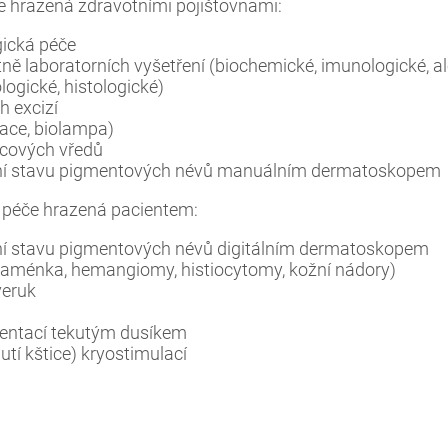
 hrazená zdravotními pojišťovnami:
ická péče
ně laboratorních vyšetření (biochemické, imunologické, al
ogické, histologické)
h excizí
izace, biolampa)
rcových vředů
ení stavu pigmentových névů manuálním dermatoskopem
 péče hrazená pacientem:
ní stavu pigmentových névů digitálním dermatoskopem
znaménka, hemangiomy, histiocytomy, kožní nádory)
veruk
entací tekutým dusíkem
utí kštice) kryostimulací