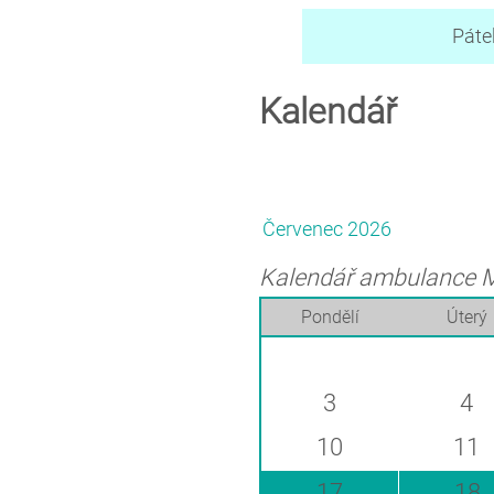
Páte
Kalendář
Červenec 2026
Kalendář ambulance 
Pondělí
Úterý
3
4
10
11
17
18