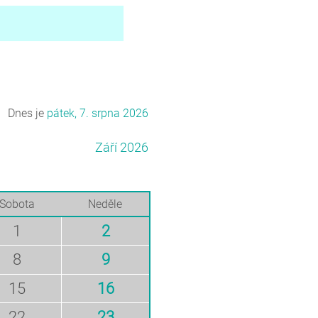
Dnes je
pátek, 7. srpna 2026
Září 2026
Sobota
Neděle
1
2
8
9
15
16
22
23