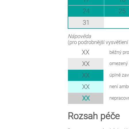
24
25
31
Nápověda
(pro podrobnější vysvětlen
XX
běžný pr
XX
omezený 
XX
úplně za
XX
není amb
XX
nepracov
Rozsah péče