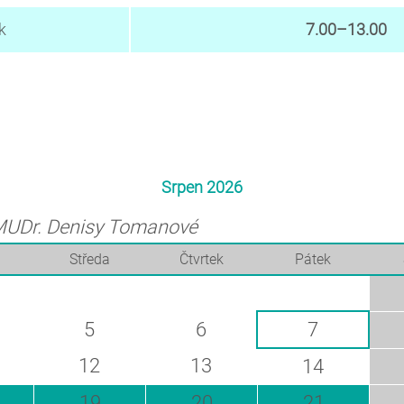
k
7.00–13.00
Srpen 2026
MUDr. Denisy Tomanové
Středa
Čtvrtek
Pátek
5
6
7
12
13
14
19
20
21